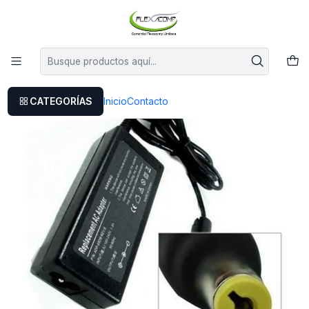
Este es el texto del slide
Leer más
Inicio
Cargador Acer One Netbook 19v 2.15a 40w
CATEGORÍAS
Inicio
Contacto