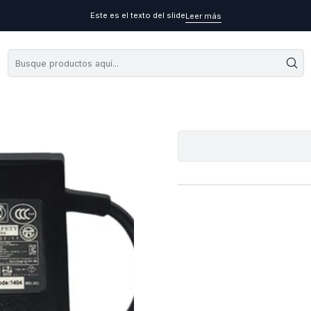
Este es el texto del slide
Leer más
Car
A
Cantidad