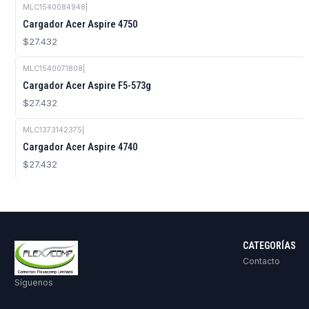
MLC1540084948
|
Cargador Acer Aspire 4750
$27.432
MLC1540071808
|
Cargador Acer Aspire F5-573g
$27.432
MLC1373142375
|
Cargador Acer Aspire 4740
$27.432
CATEGORÍAS
Contacto
Síguenos