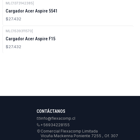
MLC1373142385
|
Cargador Acer Aspire 5541
$27.432
MLC1539311570
|
Agotado
Cargador Acer Aspire F15
$27.432
CONTÁCTANOS
info@flexacomp.cl
+56934228155
Comercial Flexacomp Limitada
Vicuña Mackenna Poniente 7255 , Of. 307