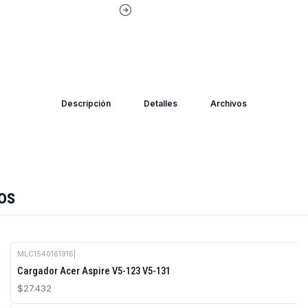
Descripción
Detalles
Archivos
os
MLC1540161916
|
Cargador Acer Aspire V5-123 V5-131
$27.432