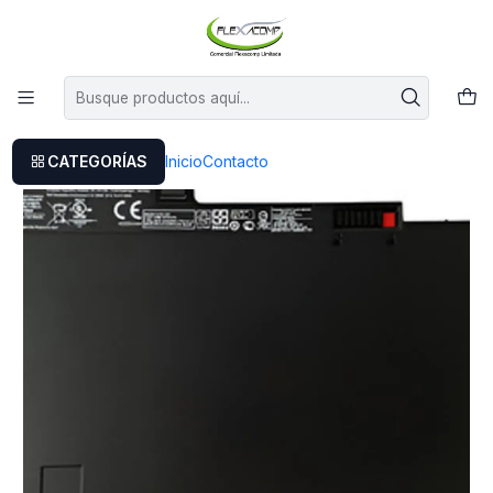
Este es el texto del slide
Leer más
Inicio
Batería Original Hp Cm03xl 840 845 850 740 750 G1
CATEGORÍAS
Inicio
Contacto