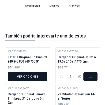
Descripción
Detalles
Archivos
También podría interesarte uno de estos
MLC535812913
|
MLC934987568
|
Batería Original Hp Cmo3xl
Cargador Original Hp 120w
840 845 850 740 750 G1
19.5v 6.15a 7.4*5.0mm
$54.990
$39.711
VER OPCIONES
Cantidad
MLC1268958037
|
MLC625461988
|
Cargador Original Lenovo
Ventilador Hp Pavilion 14-
Thinkpad X1 Carbono 5th
al Series
Gen
$19.990