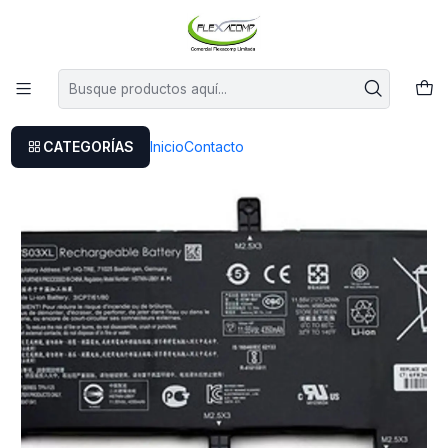
Este es el texto del slide
Leer más
Inicio
Bateria Hp Envy 15-as027tu(w6t83pa)
CATEGORÍAS
Inicio
Contacto