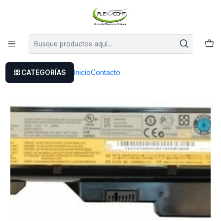
Este es el texto del slide
Leer más
Inicio
Batería Alt. Para Lenovo G560 G565 G570 G575 G780 V360
CATEGORÍAS
Inicio
Contacto