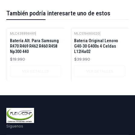
También podría interesarte uno de estos
MLC438898461
|
MLC519480020
|
Agotado
Agotado
Batería Alt. Para Samsung
Bateria Original Lenovo
R470 R469 R462 R460 R458
G40-30 G400s 4 Celdas
Np300 440
L12l4a02
$19.990
$39.990
VER DETALLES
VER DETALLES
Síguenos