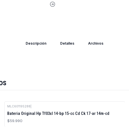
Descripción
Detalles
Archivos
os
MLC601195288
|
Bateria Original Hp Tf03xl 14-bp 15-cc Cd Ck 17-ar 14m-cd
$59.990