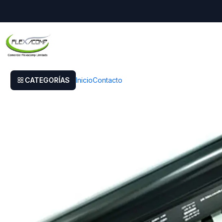
Inicio
Bateria Alt Hp Oa03 Oa04 Cq14 Cq15 15d 14d 15h 15s 14a 240g2
CATEGORÍAS
Inicio
Contacto