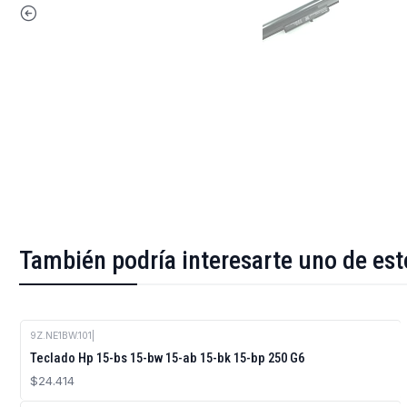
También podría interesarte uno de est
9Z.NE1BW.101
|
Agotado
Teclado Hp 15-bs 15-bw 15-ab 15-bk 15-bp 250 G6
$24.414