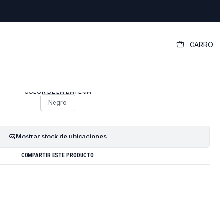
|
CARRO
Oa03 Oa04 Cq14 Cq15 15d 14d 15h 15s
14a 240g2
COLOR DE LA BATERÍA
Negro
Mostrar stock de ubicaciones
COMPARTIR ESTE PRODUCTO