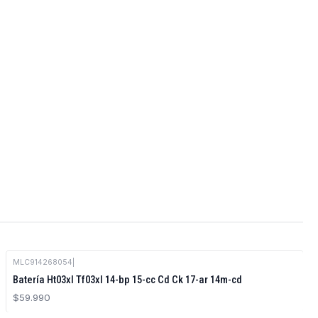
MLC914268054
|
Batería Ht03xl Tf03xl 14-bp 15-cc Cd Ck 17-ar 14m-cd
$59.990