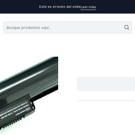
Este es el texto del slide
Leer más
Bateria Alt Hp 